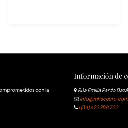
Información de c
comprometidos con la
Rúa Emilia Pardo Bazán
info@mhsceuro.com
+(34) 622 788 722