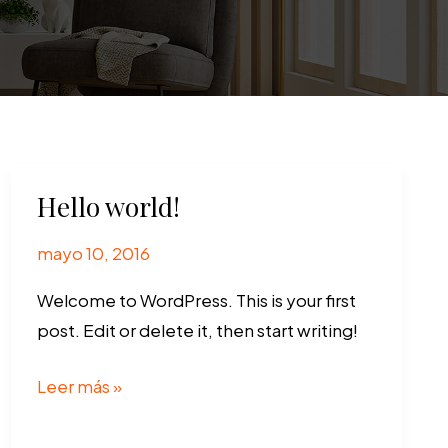
Hello world!
mayo 10, 2016
Welcome to WordPress. This is your first
post. Edit or delete it, then start writing!
Hello
Leer más »
world!