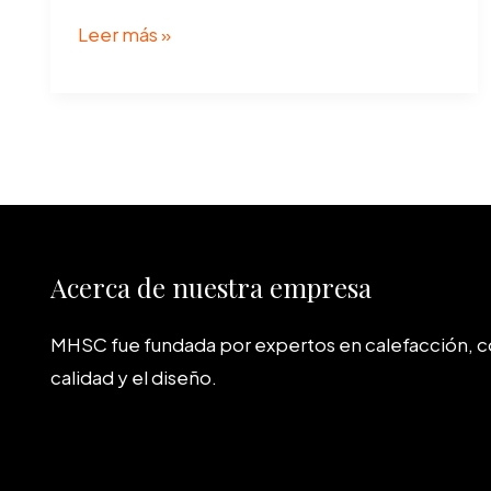
Los
Leer más »
especialistas
en
Chimeneas
de
Gas
Acerca de nuestra empresa
MHSC fue fundada por expertos en calefacción, 
calidad y el diseño.