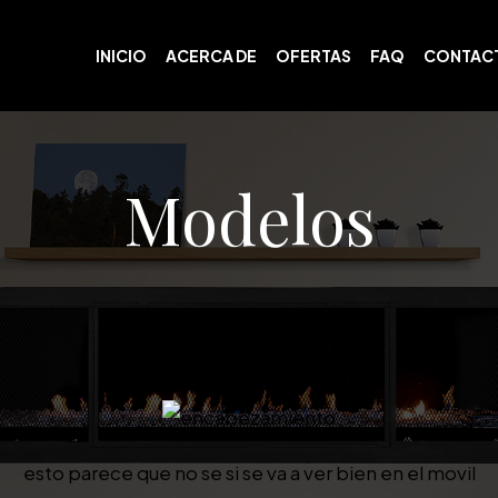
INICIO
ACERCA DE
OFERTAS
FAQ
CONTAC
Modelos
a ver como se ve
esto parece que no se si se va a ver bien en el movil