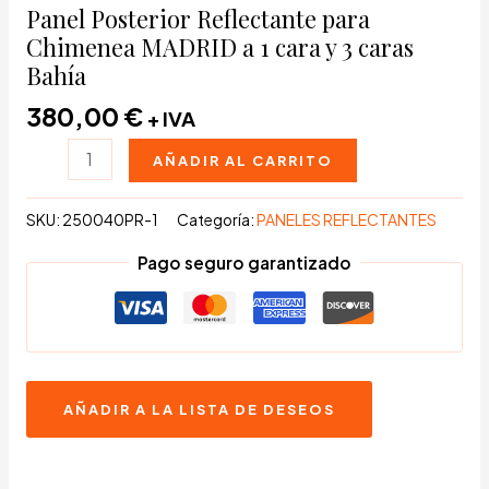
Panel Posterior Reflectante para
Chimenea MADRID a 1 cara y 3 caras
Bahía
380,00
€
+ IVA
Panel
AÑADIR AL CARRITO
Posterior
Reflectante
SKU:
250040PR-1
Categoría:
PANELES REFLECTANTES
para
Pago seguro garantizado
Chimenea
MADRID
a
1
cara
AÑADIR A LA LISTA DE DESEOS
y
3
caras