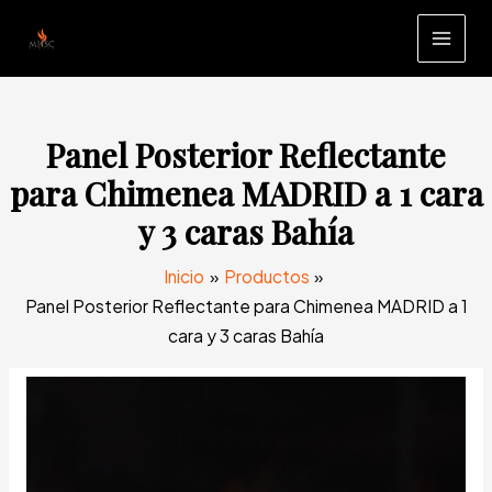
Ir
Reflectante
al
para
MAI
contenido
Chimenea
MEN
MADRID
a
Panel Posterior Reflectante
1
para Chimenea MADRID a 1 cara
cara
y 3 caras Bahía
y
3
Inicio
Productos
caras
Panel Posterior Reflectante para Chimenea MADRID a 1
Bahía
cara y 3 caras Bahía
cantidad