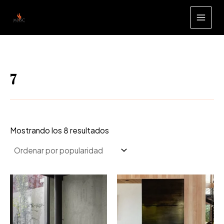
Ir
al
MAI
contenido
MEN
7
Ordenado
Mostrando los 8 resultados
por
popularidad