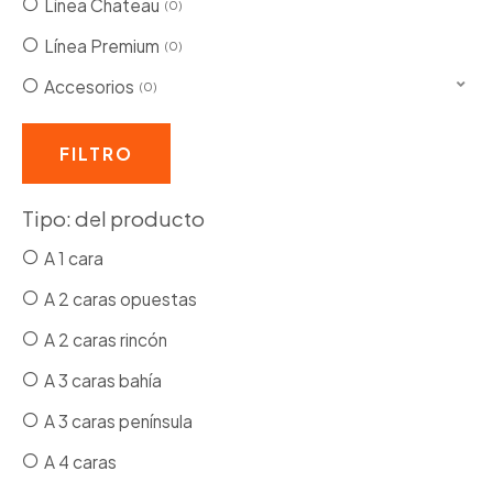
Línea Chateau
0
Línea Premium
0
Accesorios
0
FILTRO
Tipo: del producto
A 1 cara
A 2 caras opuestas
A 2 caras rincón
A 3 caras bahía
A 3 caras península
A 4 caras