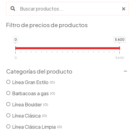
Buscar productos:
elegir
ele
en
en
la
la
Filtro de precios de productos
página
pá
de
de
0
5.600
producto
pr
0
5.600
Categorías del producto
Línea Gran Estilo
0
Barbacoas a gas
0
Línea Boulder
0
Línea Clásica
0
Línea Clásica Limpia
0