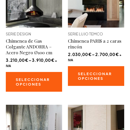
SERIE DESIGN
SERIE LUJO TEMCO
Chimenea de Gas
Chimenea PARIS a 2 caras
Colgante ANDORRA –
rincón
Acero Negro Ø100 cm
2.030,00
€
–
2.700,00
€
+
3.210,00
€
–
3.910,00
€
IVA
+
IVA
Es
Este
SELECCIONAR
pr
OPCIONES
SELECCIONAR
producto
ti
OPCIONES
tiene
mú
múltiples
va
variantes.
La
Las
op
opciones
se
se