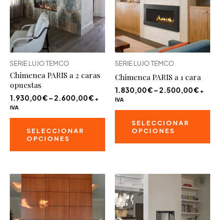
pu
pueden
ele
elegir
en
en
la
la
pá
SERIE LUJO TEMCO
SERIE LUJO TEMCO
página
de
Chimenea PARIS a 2 caras
Chimenea PARIS a 1 cara
de
pr
opuestas
producto
1.830,00
€
–
2.500,00
€
+
1.930,00
€
–
2.600,00
€
+
IVA
IVA
Es
Este
SELECCIONAR
pr
SELECCIONAR
OPCIONES
producto
OPCIONES
ti
tiene
mú
múltiples
va
variantes.
La
Las
op
opciones
se
se
pu