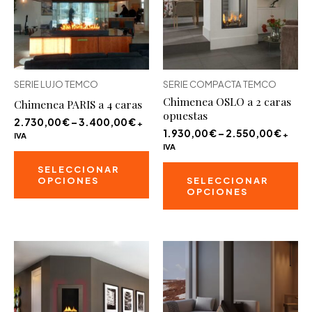
pueden
ele
elegir
en
en
la
la
pá
SERIE LUJO TEMCO
SERIE COMPACTA TEMCO
página
de
Chimenea OSLO a 2 caras
Chimenea PARIS a 4 caras
de
pr
opuestas
producto
2.730,00
€
–
3.400,00
€
+
1.930,00
€
–
2.550,00
€
+
IVA
IVA
Este
Es
SELECCIONAR
producto
OPCIONES
SELECCIONAR
pr
OPCIONES
tiene
ti
múltiples
mú
variantes.
va
Las
La
opciones
op
se
se
pueden