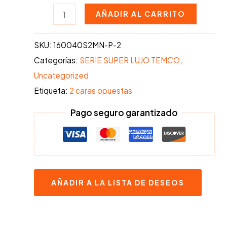
Chimenea
AÑADIR AL CARRITO
ATENAS
a
SKU:
160040S2MN-P-2
2
Categorías:
SERIE SUPER LUJO TEMCO
,
caras
Uncategorized
opuestas
Etiqueta:
2 caras opuestas
cantidad
Pago seguro garantizado
AÑADIR A LA LISTA DE DESEOS