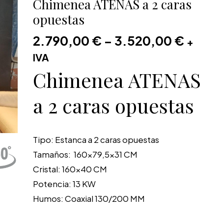
Chimenea ATENAS a 2 caras
opuestas
2.790,00
€
–
3.520,00
€
+
IVA
Chimenea ATENAS
a 2 caras opuestas
Tipo:
Estanca a 2 caras opuestas
Tamaños:
160×79,5×31 CM
Cristal:
160×40 CM
Potencia:
13 KW
Humos:
Coaxial 130/200 MM