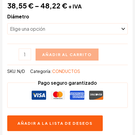
38,55
€
–
48,22
€
+ IVA
Diámetro
Conducto
AÑADIR AL CARRITO
concéntrico
de
SKU:
N/D
Categoría:
CONDUCTOS
0,2
Pago seguro garantizado
metros
en
Acero
Inoxidable
316
AÑADIR A LA LISTA DE DESEOS
cantidad