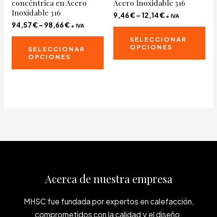
concéntrica en Acero
Acero Inoxidable 316
Inoxidable 316
9,46
€
–
12,14
€
+ IVA
94,57
€
–
98,66
€
+ IVA
Es
Este
SELECCIONAR
pr
OPCIONES
SELECCIONAR
producto
tie
OPCIONES
tiene
múl
múltiples
var
variantes.
La
Las
op
opciones
se
se
pu
pueden
ele
elegir
en
en
la
Acerca de nuestra empresa
la
pág
página
de
MHSC fue fundada por expertos en calefacción,
de
pr
comprometidos con la calidad y el diseño.