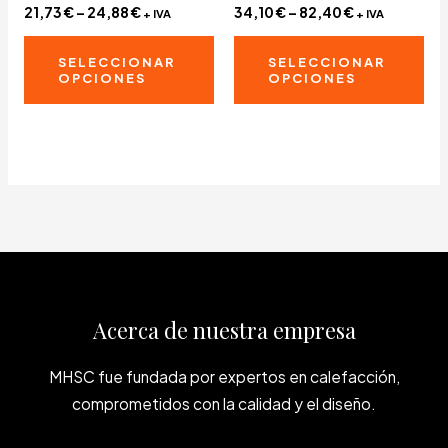
21,73
€
–
24,88
€
34,10
€
–
82,40
€
+ IVA
+ IVA
Este
Es
SELECCIONAR
SELECCIONAR
producto
pr
OPCIONES
OPCIONES
tiene
tie
múltiples
múl
variantes.
var
Las
La
opciones
op
se
se
pueden
pu
elegir
ele
en
en
Acerca de nuestra empresa
la
la
página
pág
MHSC fue fundada por expertos en calefacción,
de
de
comprometidos con la calidad y el diseño.
producto
pr