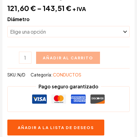
121,60
€
–
143,51
€
+ IVA
Diámetro
Sombrerete
AÑADIR AL CARRITO
Horizontal
concéntrico
SKU:
N/D
Categoría:
CONDUCTOS
en
Pago seguro garantizado
Acero
Inoxidable
316
cantidad
AÑADIR A LA LISTA DE DESEOS