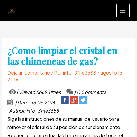
Ir
al
MAI
contenido
MEN
¿Como limpiar el cristal en
las chimeneas de gas?
Deja un comentario
/ Por
info_3fne3688
/
agosto 16,
2016
Viewed 8669 Times
0 Comments
Date : 16.08.2016
Author: info_3fne3688
Siga las instrucciones de su manual del usuario para
remover el cristal de su posición de funcionamiento.
Recuerde dejar enfriar la chimenea antes de tocar el