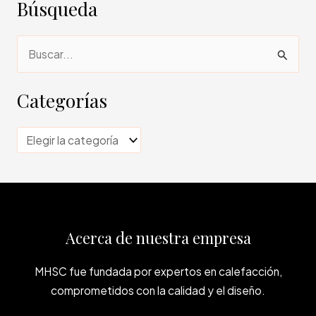
Búsqueda
B
u
s
Categorías
c
a
C
r
a
p
t
o
e
r
g
Acerca de nuestra empresa
:
o
r
MHSC fue fundada por expertos en calefacción,
comprometidos con la calidad y el diseño.
í
a