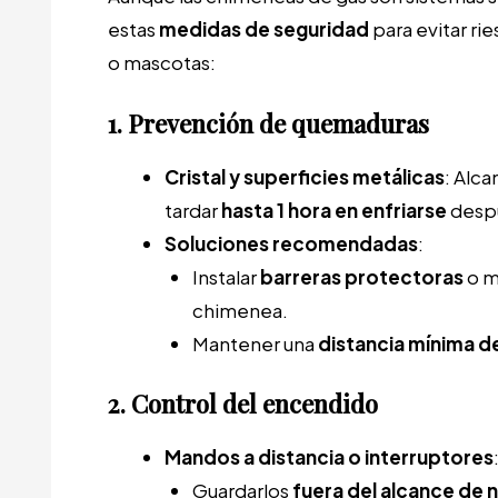
estas
medidas de seguridad
para evitar ri
o mascotas:
1. Prevención de quemaduras
Cristal y superficies metálicas
: Alc
tardar
hasta 1 hora en enfriarse
despu
Soluciones recomendadas
:
Instalar
barreras protectoras
o m
chimenea.
Mantener una
distancia mínima d
2. Control del encendido
Mandos a distancia o interruptores
Guardarlos
fuera del alcance de 