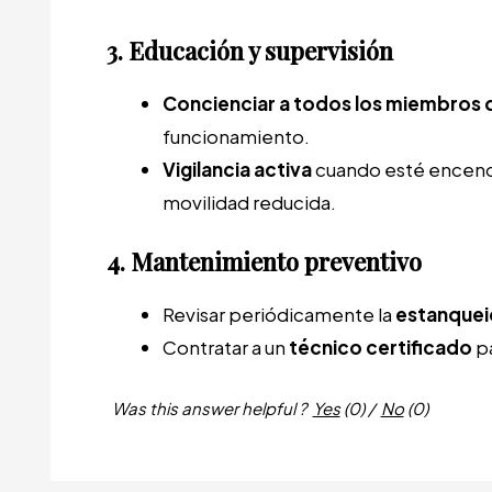
3. Educación y supervisión
Concienciar a todos los miembros 
funcionamiento.
Vigilancia activa
cuando esté encendi
movilidad reducida.
4. Mantenimiento preventivo
Revisar periódicamente la
estanquei
Contratar a un
técnico certificado
pa
Was this answer helpful ?
Yes
(
0
)
/
No
(
0
)