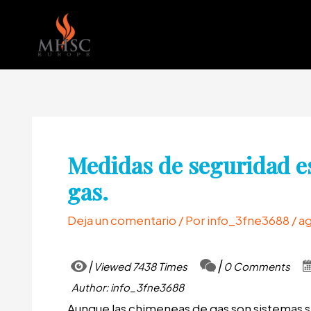
Ir
al
contenido
Medidas de seguridad e
gas.
Deja un comentario
/ Por
info_3fne3688
/
ag
Viewed 7438 Times
0 Comments
Author: info_3fne3688
Aunque las chimeneas de gas son sistemas s