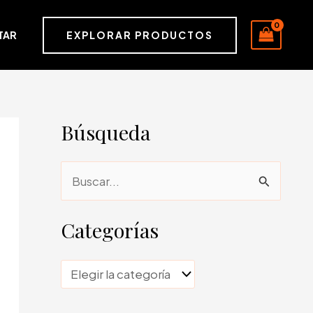
EXPLORAR PRODUCTOS
TAR
Búsqueda
B
u
s
Categorías
c
a
C
r
a