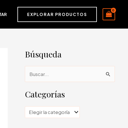
EXPLORAR PRODUCTOS
TAR
Búsqueda
B
u
s
Categorías
c
a
C
r
a