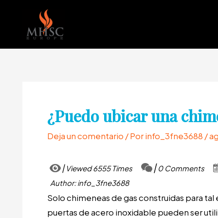
Ir
al
contenido
¿Puedo ubicar una chime
Deja un comentario
/ Por
info_3fne3688
/
ag
Viewed 6555 Times
0 Comments
Author: info_3fne3688
Solo chimeneas de gas construidas para tal 
puertas de acero inoxidable pueden ser util